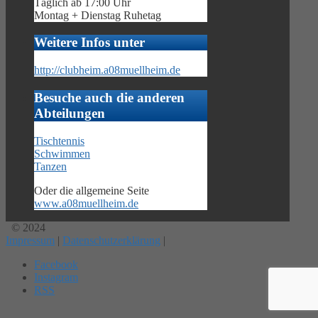
Täglich ab 17:00 Uhr
Montag + Dienstag Ruhetag
Weitere Infos unter
http://clubheim.a08muellheim.de
Besuche auch die anderen
Abteilungen
Tischtennis
Schwimmen
Tanzen
Oder die allgemeine Seite
www.a08muellheim.de
© 2024
Impressum
|
Datenschutzerklärung
|
Facebook
Instagram
RSS