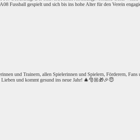
8 Fussball gespielt und sich bis ins hohe Alter für den Verein engagie
erinnen und Trainern, allen Spielerinnen und Spielern, Förderern, Fans 
euren Lieben und kommt gesund ins neue Jahr! 🎄🎅🏼🎁🎉😇