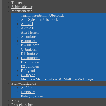
Trainer
Schiedsrichter
Mannschaften
Trainingszeiten im Überblick
Alle Spiele im Überblick
Aktive I
Aktive II
Alte Herren
A-Junioren
B-Junioren
B2-Junioren
C-Junioren
D1-Junioren
D2-Junioren
E1-Junioren
E2-Junioren
F-Jugend
G-Jugend
Mädchen Mannschaften SG Müllheim/Schliengen
Eichwaldstadion
Anfahrt
Clubheim
Belegungsplan
Shop
Presseberichte