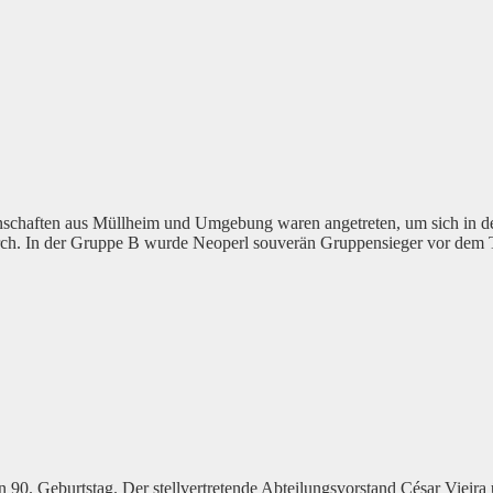
chaften aus Müllheim und Umgebung waren angetreten, um sich in der
ch. In der Gruppe B wurde Neoperl souverän Gruppensieger vor dem Tea
90. Geburtstag. Der stellvertretende Abteilungsvorstand César Vieir