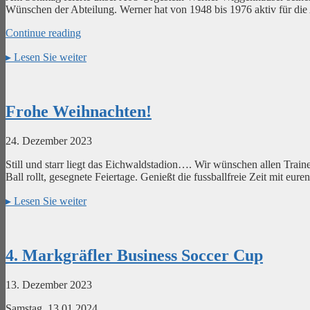
Wünschen der Abteilung. Werner hat von 1948 bis 1976 aktiv für die A0
Continue reading
▸
Lesen Sie weiter
Frohe Weihnachten!
24. Dezember 2023
Still und starr liegt das Eichwaldstadion…. Wir wünschen allen Train
Ball rollt, gesegnete Feiertage. Genießt die fussballfreie Zeit mit 
▸
Lesen Sie weiter
4. Markgräfler Business Soccer Cup
13. Dezember 2023
Samstag, 13.01.2024